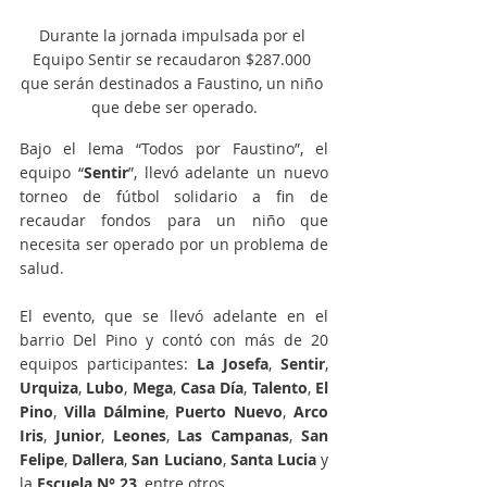
Durante la jornada impulsada por el 
Equipo Sentir se recaudaron $287.000 
que serán destinados a Faustino, un niño 
que debe ser operado.
Bajo el lema “Todos por Faustino”, el 
equipo “
Sentir
”, llevó adelante un nuevo 
torneo de fútbol solidario a fin de 
recaudar fondos para un niño que 
necesita ser operado por un problema de 
salud.
El evento, que se llevó adelante en el 
barrio Del Pino y contó con más de 20 
equipos participantes: 
La Josefa
, 
Sentir
, 
Urquiza
, 
Lubo
, 
Mega
, 
Casa Día
, 
Talento
, 
El 
Pino
, 
Villa Dálmine
, 
Puerto Nuevo
, 
Arco 
Iris
, 
Junior
, 
Leones
, 
Las Campanas
, 
San 
Felipe
, 
Dallera
, 
San Luciano
, 
Santa Lucia
 y 
la 
Escuela N° 23
, entre otros.