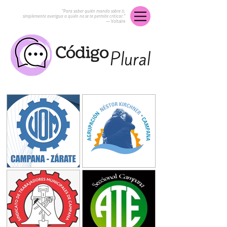
“Para saber quién manda sobre ti,
simplemente averigua a quién no se te permite criticar.”
― Voltaire