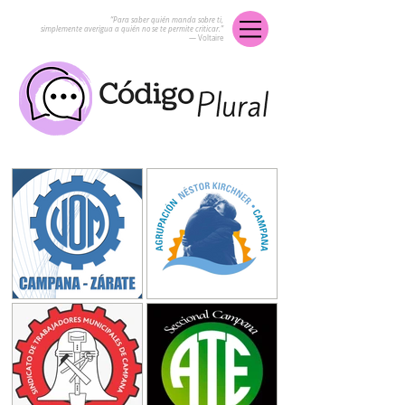
“Para saber quién manda sobre ti,
simplemente averigua a quién no se te permite criticar.”
― Voltaire