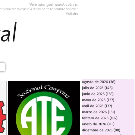
“Para saber quién manda sobre ti,
implemente averigua a quién no se te permite criticar.”
― Voltaire
agosto de 2026
(38)
38 entradas
julio de 2026
(146)
146 entradas
junio de 2026
(138)
138 entradas
mayo de 2026
(137)
137 entradas
abril de 2026
(132)
132 entradas
marzo de 2026
(151)
151 entrada
febrero de 2026
(102)
102 entra
enero de 2026
(115)
115 entradas
diciembre de 2025
(98)
98 entra