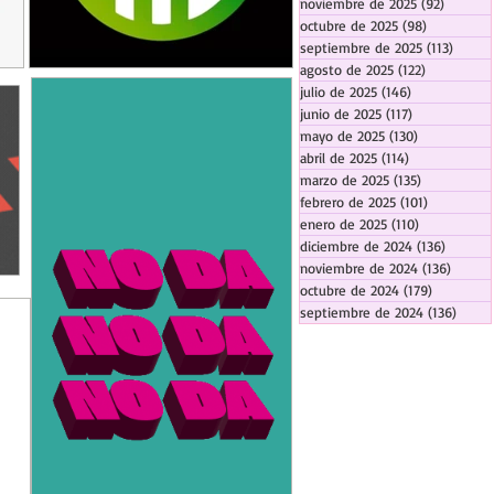
noviembre de 2025
(92)
92 entr
octubre de 2025
(98)
98 entrada
septiembre de 2025
(113)
113 en
agosto de 2025
(122)
122 entrad
julio de 2025
(146)
146 entradas
junio de 2025
(117)
117 entradas
mayo de 2025
(130)
130 entrada
abril de 2025
(114)
114 entradas
marzo de 2025
(135)
135 entrada
febrero de 2025
(101)
101 entrad
enero de 2025
(110)
110 entrada
diciembre de 2024
(136)
136 ent
noviembre de 2024
(136)
136 en
octubre de 2024
(179)
179 entra
septiembre de 2024
(136)
136 e