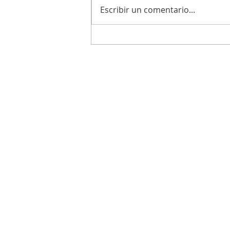
Escribir un comentario...
La UTN Delta invita a la comunidad a
Jornada de Ingeniería en Sistemas 
Información