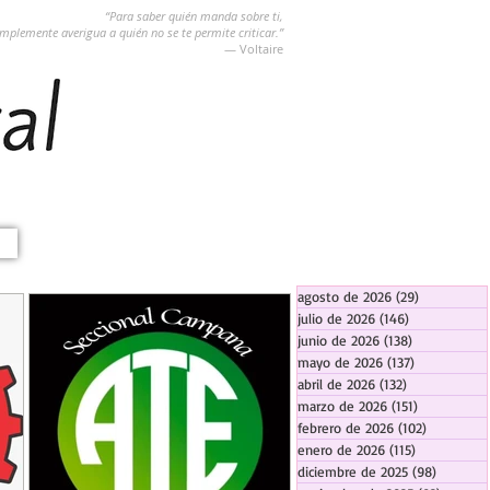
“Para saber quién manda sobre ti,
implemente averigua a quién no se te permite criticar.”
― Voltaire
agosto de 2026
(29)
29 entradas
julio de 2026
(146)
146 entradas
junio de 2026
(138)
138 entradas
mayo de 2026
(137)
137 entradas
abril de 2026
(132)
132 entradas
marzo de 2026
(151)
151 entrada
febrero de 2026
(102)
102 entra
enero de 2026
(115)
115 entradas
diciembre de 2025
(98)
98 entra