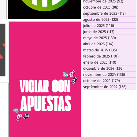
noviembre de 2025
(92)
92 entr
octubre de 2025
(98)
98 entrada
septiembre de 2025
(113)
113 en
agosto de 2025
(122)
122 entrad
julio de 2025
(146)
146 entradas
junio de 2025
(117)
117 entradas
mayo de 2025
(130)
130 entrada
abril de 2025
(114)
114 entradas
marzo de 2025
(135)
135 entrada
febrero de 2025
(101)
101 entrad
enero de 2025
(110)
110 entrada
diciembre de 2024
(136)
136 ent
noviembre de 2024
(136)
136 en
octubre de 2024
(179)
179 entra
septiembre de 2024
(136)
136 e