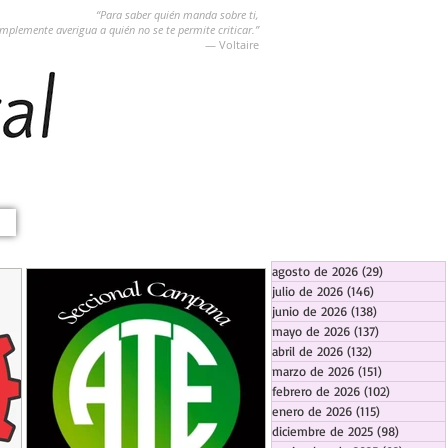
“Para saber quién manda sobre ti,
implemente averigua a quién no se te permite criticar.”
― Voltaire
agosto de 2026
(29)
29 entradas
julio de 2026
(146)
146 entradas
junio de 2026
(138)
138 entradas
mayo de 2026
(137)
137 entradas
abril de 2026
(132)
132 entradas
marzo de 2026
(151)
151 entrada
febrero de 2026
(102)
102 entra
enero de 2026
(115)
115 entradas
diciembre de 2025
(98)
98 entra