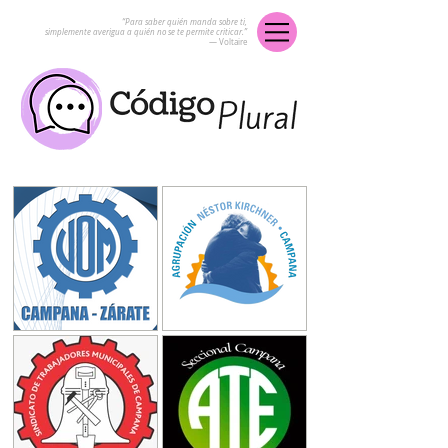
“Para saber quién manda sobre ti,
simplemente averigua a quién no se te permite criticar.”
― Voltaire