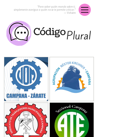
“Para saber quién manda sobre ti,
simplemente averigua a quién no se te permite criticar.”
― Voltaire