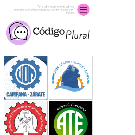
“Para saber quién manda sobre ti,
simplemente averigua a quién no se te permite criticar.”
― Voltaire