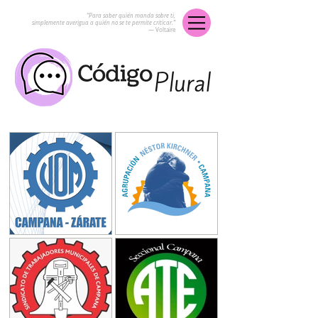
“Para saber quién manda sobre ti,
simplemente averigua a quién no se te permite criticar.”
― Voltaire