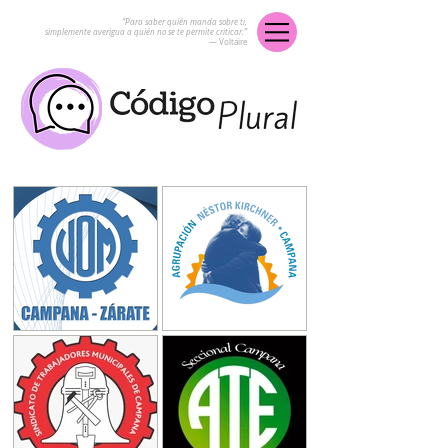
“Para saber quién manda sobre ti,
simplemente averigua a quién no se te permite criticar.”
― Voltaire