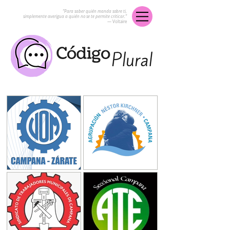
“Para saber quién manda sobre ti,
simplemente averigua a quién no se te permite criticar.”
― Voltaire