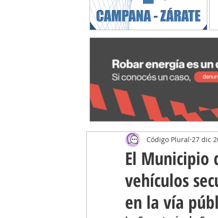
Código Plural
27 dic 
El Municipio 
vehículos se
en la vía púb