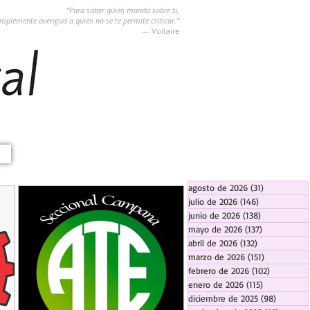
“Para saber quién manda sobre ti,
implemente averigua a quién no se te permite criticar.”
― Voltaire
agosto de 2026
(31)
31 entradas
julio de 2026
(146)
146 entradas
junio de 2026
(138)
138 entradas
mayo de 2026
(137)
137 entradas
abril de 2026
(132)
132 entradas
marzo de 2026
(151)
151 entrada
febrero de 2026
(102)
102 entra
enero de 2026
(115)
115 entradas
diciembre de 2025
(98)
98 entra