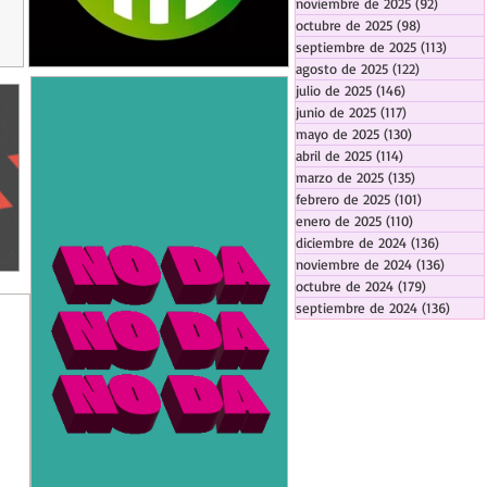
noviembre de 2025
(92)
92 entr
octubre de 2025
(98)
98 entrada
septiembre de 2025
(113)
113 en
agosto de 2025
(122)
122 entrad
julio de 2025
(146)
146 entradas
junio de 2025
(117)
117 entradas
mayo de 2025
(130)
130 entrada
abril de 2025
(114)
114 entradas
marzo de 2025
(135)
135 entrada
febrero de 2025
(101)
101 entrad
enero de 2025
(110)
110 entrada
diciembre de 2024
(136)
136 ent
noviembre de 2024
(136)
136 en
octubre de 2024
(179)
179 entra
septiembre de 2024
(136)
136 e