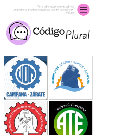
“Para saber quién manda sobre ti,
simplemente averigua a quién no se te permite criticar.”
― Voltaire