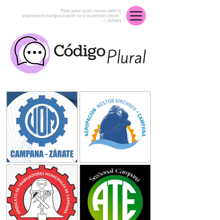
“Para saber quién manda sobre ti,
simplemente averigua a quién no se te permite criticar.”
― Voltaire