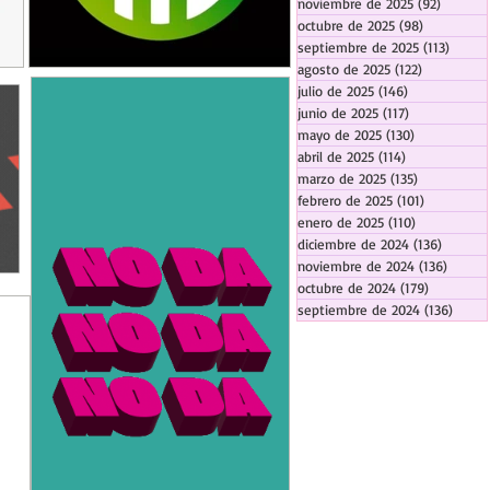
noviembre de 2025
(92)
92 entr
octubre de 2025
(98)
98 entrada
septiembre de 2025
(113)
113 en
agosto de 2025
(122)
122 entrad
julio de 2025
(146)
146 entradas
junio de 2025
(117)
117 entradas
mayo de 2025
(130)
130 entrada
abril de 2025
(114)
114 entradas
marzo de 2025
(135)
135 entrada
febrero de 2025
(101)
101 entrad
enero de 2025
(110)
110 entrada
diciembre de 2024
(136)
136 ent
noviembre de 2024
(136)
136 en
octubre de 2024
(179)
179 entra
septiembre de 2024
(136)
136 e