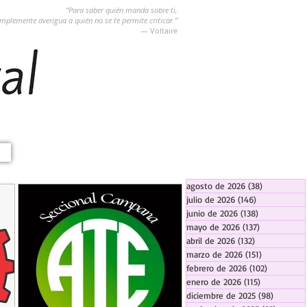
“Para saber quién manda sobre ti,
implemente averigua a quién no se te permite criticar.”
― Voltaire
agosto de 2026
(38)
38 entradas
julio de 2026
(146)
146 entradas
junio de 2026
(138)
138 entradas
mayo de 2026
(137)
137 entradas
abril de 2026
(132)
132 entradas
marzo de 2026
(151)
151 entrada
febrero de 2026
(102)
102 entra
enero de 2026
(115)
115 entradas
diciembre de 2025
(98)
98 entra