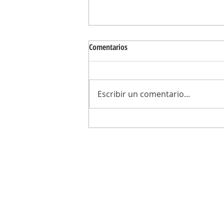
Comentarios
Escribir un comentario...
“En 2025, el intendente seguirá inv
en más seguridad, salud y obras
transformadoras”