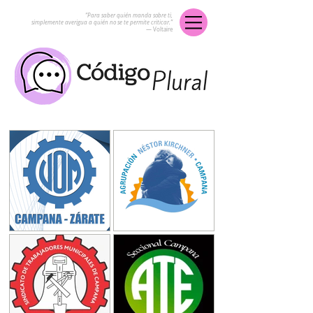
“Para saber quién manda sobre ti,
simplemente averigua a quién no se te permite criticar.”
― Voltaire