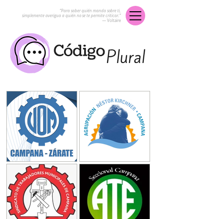
“Para saber quién manda sobre ti,
simplemente averigua a quién no se te permite criticar.”
― Voltaire