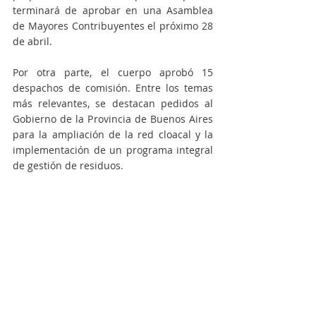
terminará de aprobar en una Asamblea 
de Mayores Contribuyentes el próximo 28 
de abril. 
Por otra parte, el cuerpo aprobó 15 
despachos de comisión. Entre los temas 
más relevantes, se destacan pedidos al 
Gobierno de la Provincia de Buenos Aires 
para la ampliación de la red cloacal y la 
implementación de un programa integral 
de gestión de residuos.
También se solicitó a 
Trenes Argentinos
la refacción y el mantenimiento de la 
estación ferroviaria local, y se sancionó un 
decreto que establece la incorporación de 
una leyenda conmemorativa por los 50 
años del golpe cívico-militar en toda la 
documentación oficial del HCD.
Actualidad