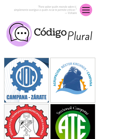
“Para saber quién manda sobre ti,
simplemente averigua a quién no se te permite criticar.”
― Voltaire