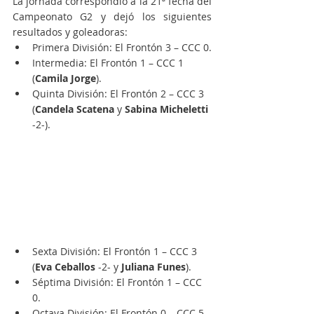
La jornada correspondió a la 21ª fecha del 
Campeonato G2 y dejó los siguientes 
resultados y goleadoras:
Primera División: El Frontón 3 – CCC 0.
Intermedia: El Frontón 1 – CCC 1 
(
Camila Jorge
).
Quinta División: El Frontón 2 – CCC 3 
(
Candela Scatena
 y 
Sabina Micheletti
-2-).
Sexta División: El Frontón 1 – CCC 3 
(
Eva Ceballos
 -2- y
 Juliana Funes
).
Séptima División: El Frontón 1 – CCC 
0.
Octava División: El Frontón 0 – CCC 5 