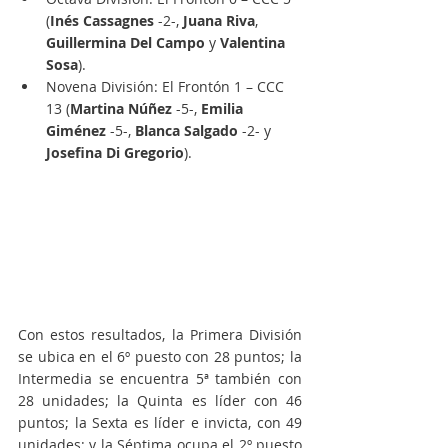
(
Inés Cassagnes
 -2-, 
Juana Riva
, 
Guillermina Del Campo 
y 
Valentina 
Sosa
).
Novena División: El Frontón 1 – CCC 
13 (
Martina Núñez
 -5-, 
Emilia 
Giménez 
-5-, 
Blanca Salgado
 -2- y
Josefina Di Gregorio
).
Con estos resultados, la Primera División 
se ubica en el 6º puesto con 28 puntos; la 
Intermedia se encuentra 5ª también con 
28 unidades; la Quinta es líder con 46 
puntos; la Sexta es líder e invicta, con 49 
unidades; y la Séptima ocupa el 2º puesto 