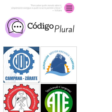
“Para saber quién manda sobre ti,
simplemente averigua a quién no se te permite criticar.”
― Voltaire