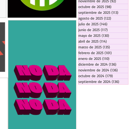
noviembre de 2025
(92)
92 entr
octubre de 2025
(98)
98 entrada
septiembre de 2025
(113)
113 en
agosto de 2025
(122)
122 entrad
julio de 2025
(146)
146 entradas
junio de 2025
(117)
117 entradas
mayo de 2025
(130)
130 entrada
abril de 2025
(114)
114 entradas
marzo de 2025
(135)
135 entrada
febrero de 2025
(101)
101 entrad
enero de 2025
(110)
110 entrada
diciembre de 2024
(136)
136 ent
noviembre de 2024
(136)
136 en
octubre de 2024
(179)
179 entra
septiembre de 2024
(136)
136 e