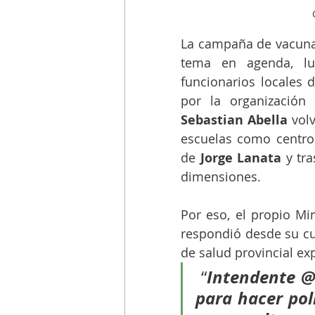
La campaña de vacunac
tema en agenda, lu
funcionarios locales d
Sebastian Abella
 vol
escuelas como centros
de 
Jorge Lanata
 y tr
dimensiones. 
Por eso, el propio Mi
respondió desde su cuen
de salud provincial ex
Intendente @S
 “
para hacer pol