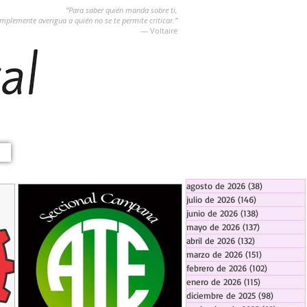
“Para saber quién manda sobre ti,
implemente averigua a quién no se te permite criticar.”
― Voltaire
agosto de 2026
(38)
38 entradas
julio de 2026
(146)
146 entradas
junio de 2026
(138)
138 entradas
mayo de 2026
(137)
137 entradas
abril de 2026
(132)
132 entradas
marzo de 2026
(151)
151 entrada
febrero de 2026
(102)
102 entra
enero de 2026
(115)
115 entradas
diciembre de 2025
(98)
98 entra