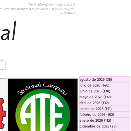
“Para saber quién manda sobre ti,
implemente averigua a quién no se te permite criticar.”
― Voltaire
agosto de 2026
(38)
38 entradas
julio de 2026
(146)
146 entradas
junio de 2026
(138)
138 entradas
mayo de 2026
(137)
137 entradas
abril de 2026
(132)
132 entradas
marzo de 2026
(151)
151 entrada
febrero de 2026
(102)
102 entra
enero de 2026
(115)
115 entradas
diciembre de 2025
(98)
98 entra