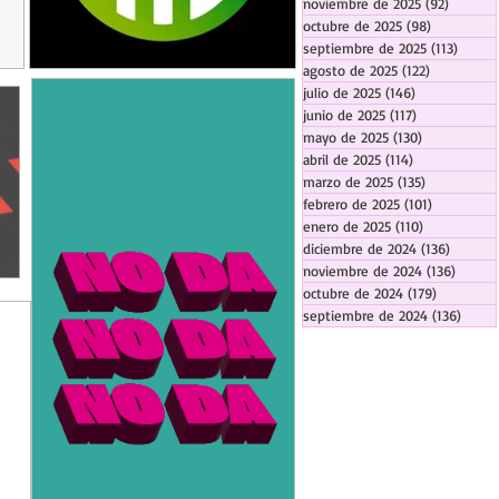
noviembre de 2025
(92)
92 entr
octubre de 2025
(98)
98 entrada
septiembre de 2025
(113)
113 en
agosto de 2025
(122)
122 entrad
julio de 2025
(146)
146 entradas
junio de 2025
(117)
117 entradas
mayo de 2025
(130)
130 entrada
abril de 2025
(114)
114 entradas
marzo de 2025
(135)
135 entrada
febrero de 2025
(101)
101 entrad
enero de 2025
(110)
110 entrada
diciembre de 2024
(136)
136 ent
noviembre de 2024
(136)
136 en
octubre de 2024
(179)
179 entra
septiembre de 2024
(136)
136 e