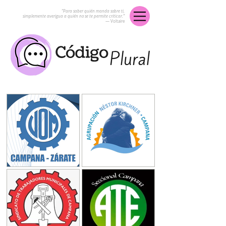
“Para saber quién manda sobre ti,
simplemente averigua a quién no se te permite criticar.”
― Voltaire