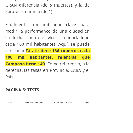
GRAN diferencia (de 5 muertes), y la de 
Zárate es mínima (de 1).
Finalmente, un indicador clave para 
medir la performance de una ciudad en 
su lucha contra el virus: la mortalidad 
cada 100 mil habitantes. Aquí, se puede 
ver como 
Zárate tiene 136 muertos cada 
100 mil habitantes, mientras que 
Campana tiene 140
. Como referencia, a la 
derecha, las tasas en Provincia, CABA y el 
País.
PAGINA 5: TESTS
Los siguientes números son 
preocupantes: 
es muy poco lo que se 
testea en ambas ciudades
. Como podrán 
ver, apenas el 17,6% de la población 
campanense ha sido testeada, y el 14,7 en 