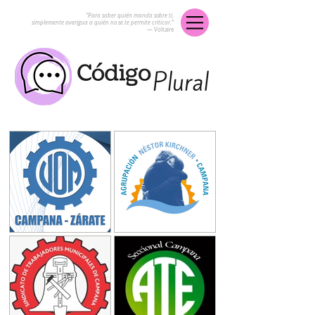
“Para saber quién manda sobre ti,
simplemente averigua a quién no se te permite criticar.”
― Voltaire