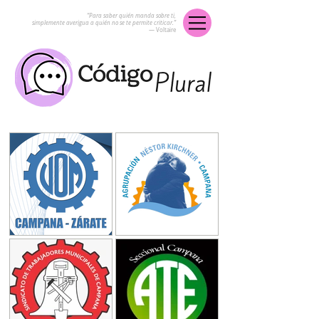
“Para saber quién manda sobre ti,
simplemente averigua a quién no se te permite criticar.”
― Voltaire