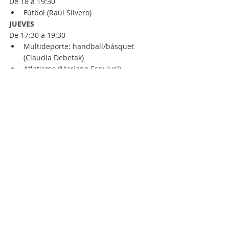
De 18 a 19:30
Fútbol (Raúl Silvero)
JUEVES
De 17:30 a 19:30
Multideporte: handball/básquet 
(Claudia Debetak)
Atletismo (Mariano Esquivel)
VIERNES
De 17:30 a 19:30
Atletismo (Mariano Esquivel)
De 18 a 19:30
Fútbol (Raúl Silvero)
ACTIVIDAD EXTRA
SKATE
: Skatepark de 
Campana 
los lunes 
y martes de 19 a 21  
RECESO DE ACTIVIDADES
Desde la Dirección de Deportes 
informaron las fechas del receso de las 
actividades deportivas por vacaciones: