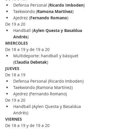
Defensa Personal (
Ricardo Imboden
)
Taekwondo (
Ramona Martínez
)
Ajedrez (
Fernando Romano
)
De 19 a 20
Handball (
Aylen Questa y Basaldua 
Andrés
)
MIERCOLES
De 18 a 19 y de 19 a 20
Multideporte: handball y básquet 
(
Claudia Debetak
)
JUEVES
De 18 a 19
Defensa Personal (Ricardo Imboden)
Taekwondo (Ramona Martínez)
Ajedrez (Fernando Romano)
De 19 a 20
Handball (Aylen Questa y Basaldua 
Andrés)
VIERNES
De 18 a 19 y de 19 a 20