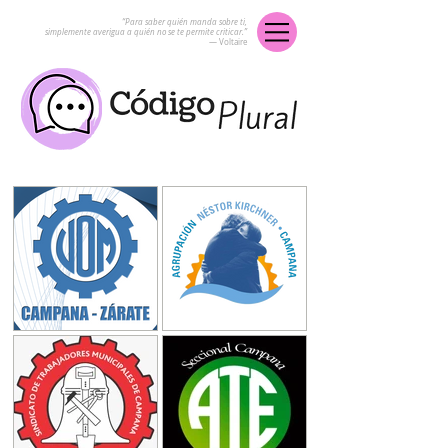
“Para saber quién manda sobre ti,
simplemente averigua a quién no se te permite criticar.”
― Voltaire