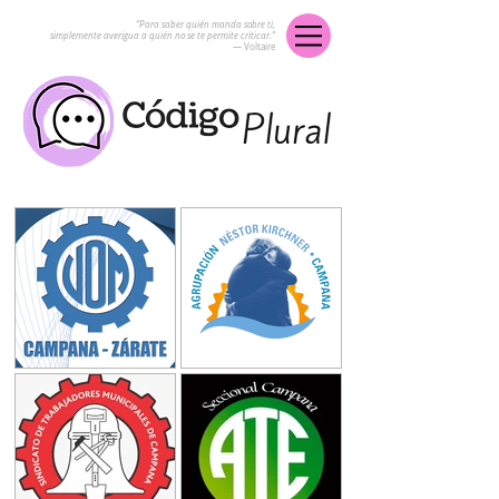
“Para saber quién manda sobre ti,
simplemente averigua a quién no se te permite criticar.”
― Voltaire