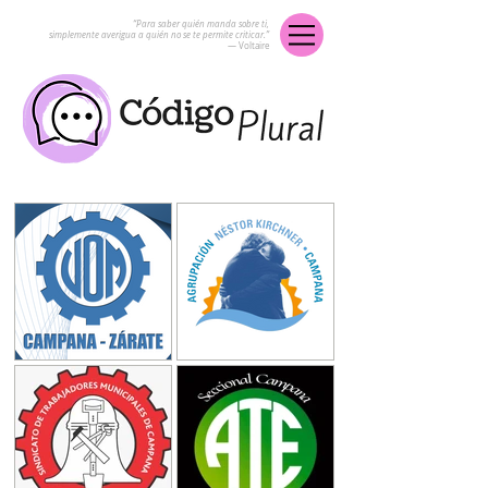
“Para saber quién manda sobre ti,
simplemente averigua a quién no se te permite criticar.”
― Voltaire