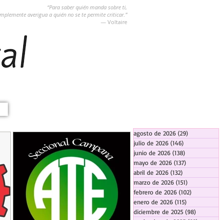
“Para saber quién manda sobre ti,
implemente averigua a quién no se te permite criticar.”
― Voltaire
agosto de 2026
(29)
29 entradas
julio de 2026
(146)
146 entradas
junio de 2026
(138)
138 entradas
mayo de 2026
(137)
137 entradas
abril de 2026
(132)
132 entradas
marzo de 2026
(151)
151 entrada
febrero de 2026
(102)
102 entra
enero de 2026
(115)
115 entradas
diciembre de 2025
(98)
98 entra