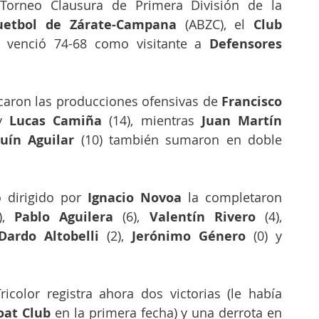
Por la 3ª fecha del Torneo Clausura de Primera División de la 
uetbol de Zárate-Campana 
(ABZC), el
 Club 
 venció 74-68 como visitante a 
Defensores 
acaron las producciones ofensivas de 
Francisco 
y
 Lucas Camiña 
(14), mientras 
Juan Martín 
uín Aguilar 
(10) también sumaron en doble 
o dirigido por 
Ignacio Novoa
 la completaron 
), 
Pablo Aguilera
 (6), 
Valentín Rivero
 (4), 
Dardo Altobelli
 (2), 
Jerónimo Género
 (0) y 
ricolor registra ahora dos victorias (le había 
oat Club
 en la primera fecha) y una derrota en 