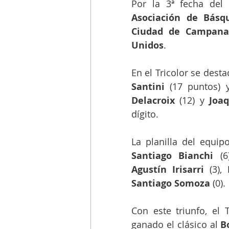
Asociación de Básq
Ciudad de Campana
Unidos
.
En el Tricolor se dest
Santini
 (17 puntos) 
Delacroix 
(12) y
 Joaq
dígito.
La planilla del equip
Santiago Bianchi
 (6
Agustín Irisarri 
(3), 
Santiago Somoza
 (0).
Con este triunfo, el T
ganado el clásico al 
B