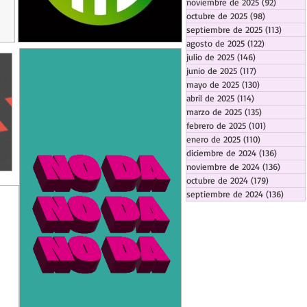
noviembre de 2025
(92)
92 entr
octubre de 2025
(98)
98 entrada
septiembre de 2025
(113)
113 en
agosto de 2025
(122)
122 entrad
julio de 2025
(146)
146 entradas
junio de 2025
(117)
117 entradas
mayo de 2025
(130)
130 entrada
abril de 2025
(114)
114 entradas
marzo de 2025
(135)
135 entrada
febrero de 2025
(101)
101 entrad
enero de 2025
(110)
110 entrada
diciembre de 2024
(136)
136 ent
noviembre de 2024
(136)
136 en
octubre de 2024
(179)
179 entra
septiembre de 2024
(136)
136 e