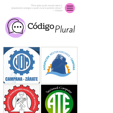
“Para saber quién manda sobre ti,
simplemente averigua a quién no se te permite criticar.”
― Voltaire