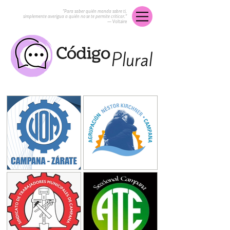
“Para saber quién manda sobre ti,
simplemente averigua a quién no se te permite criticar.”
― Voltaire