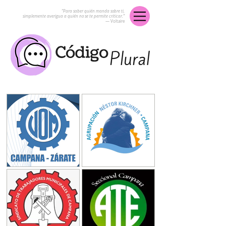
“Para saber quién manda sobre ti,
simplemente averigua a quién no se te permite criticar.”
― Voltaire