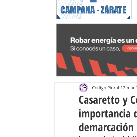
Código Plural
12 mar 
Casaretto y C
importancia d
demarcación p