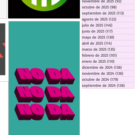
noviembre de 2025
(92)
92 entr
octubre de 2025
(98)
98 entrada
septiembre de 2025
(113)
113 en
agosto de 2025
(122)
122 entrad
julio de 2025
(146)
146 entradas
junio de 2025
(117)
117 entradas
mayo de 2025
(130)
130 entrada
abril de 2025
(114)
114 entradas
marzo de 2025
(135)
135 entrada
febrero de 2025
(101)
101 entrad
enero de 2025
(110)
110 entrada
diciembre de 2024
(136)
136 ent
noviembre de 2024
(136)
136 en
octubre de 2024
(179)
179 entra
septiembre de 2024
(136)
136 e