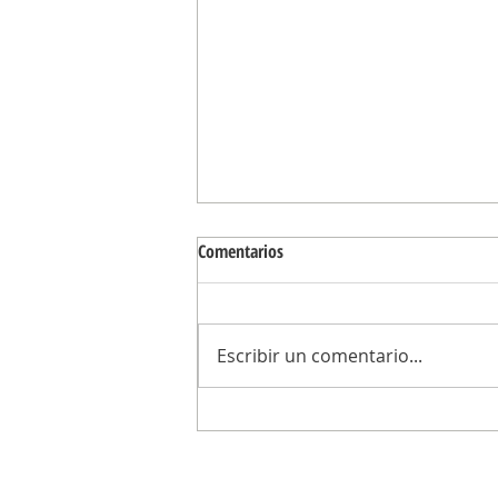
Comentarios
Escribir un comentario...
Alejo Sarna: “La sociedad argentina
un límite a Milei y frenó la entrega 