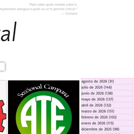
“Para saber quién manda sobre ti,
implemente averigua a quién no se te permite criticar.”
― Voltaire
agosto de 2026
(31)
31 entradas
julio de 2026
(146)
146 entradas
junio de 2026
(138)
138 entradas
mayo de 2026
(137)
137 entradas
abril de 2026
(132)
132 entradas
marzo de 2026
(151)
151 entrada
febrero de 2026
(102)
102 entra
enero de 2026
(115)
115 entradas
diciembre de 2025
(98)
98 entra