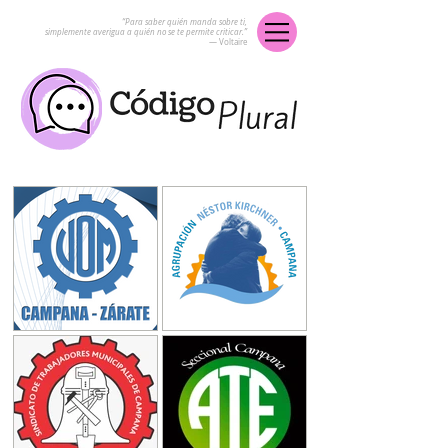
“Para saber quién manda sobre ti,
simplemente averigua a quién no se te permite criticar.”
― Voltaire