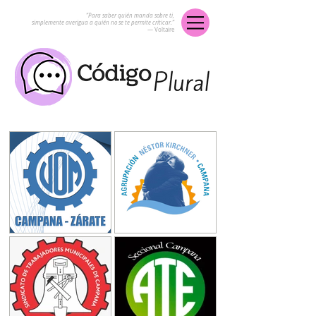
“Para saber quién manda sobre ti,
simplemente averigua a quién no se te permite criticar.”
― Voltaire