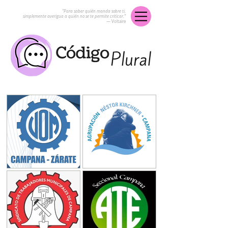
“Para saber quién manda sobre ti,
simplemente averigua a quién no se te permite criticar.”
― Voltaire