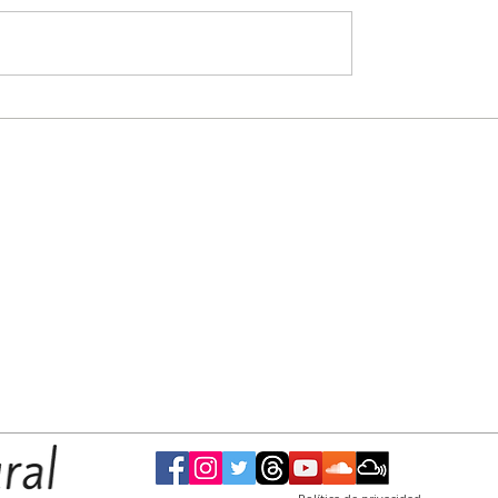
 martes
Continúa el plan integral de mejoras en el
el
barrio San Luciano