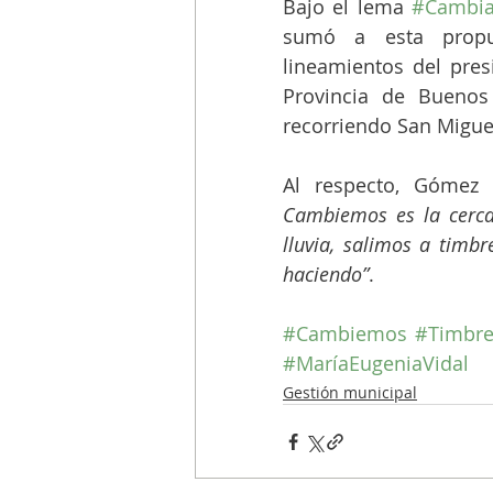
Bajo el lema 
#Cambia
sumó a esta propue
lineamientos del pres
Provincia de Buenos 
recorriendo San Migue
Al respecto, Gómez 
Cambiemos es la cercan
lluvia, salimos a timbr
haciendo”
.
#Cambiemos
#Timbr
#MaríaEugeniaVidal
Gestión municipal