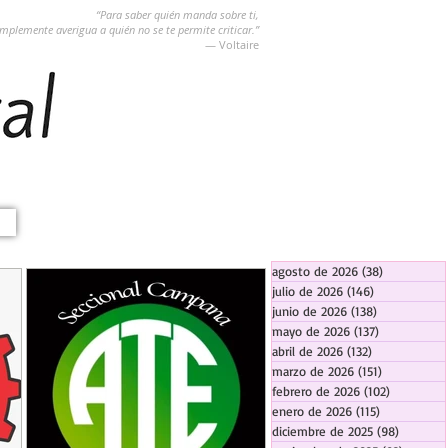
“Para saber quién manda sobre ti,
implemente averigua a quién no se te permite criticar.”
― Voltaire
agosto de 2026
(38)
38 entradas
julio de 2026
(146)
146 entradas
junio de 2026
(138)
138 entradas
mayo de 2026
(137)
137 entradas
abril de 2026
(132)
132 entradas
marzo de 2026
(151)
151 entrada
febrero de 2026
(102)
102 entra
enero de 2026
(115)
115 entradas
diciembre de 2025
(98)
98 entra