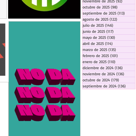
noviembre de 2025
(92)
92 entr
octubre de 2025
(98)
98 entrada
septiembre de 2025
(113)
113 en
agosto de 2025
(122)
122 entrad
julio de 2025
(146)
146 entradas
junio de 2025
(117)
117 entradas
mayo de 2025
(130)
130 entrada
abril de 2025
(114)
114 entradas
marzo de 2025
(135)
135 entrada
febrero de 2025
(101)
101 entrad
enero de 2025
(110)
110 entrada
diciembre de 2024
(136)
136 ent
noviembre de 2024
(136)
136 en
octubre de 2024
(179)
179 entra
septiembre de 2024
(136)
136 e