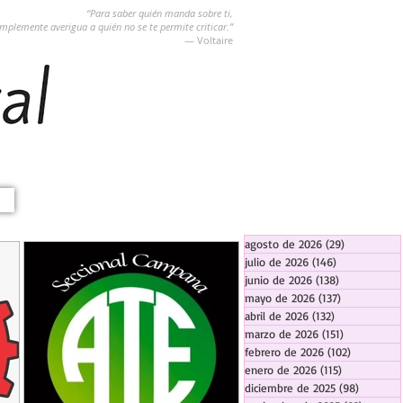
“Para saber quién manda sobre ti,
implemente averigua a quién no se te permite criticar.”
― Voltaire
agosto de 2026
(29)
29 entradas
julio de 2026
(146)
146 entradas
junio de 2026
(138)
138 entradas
mayo de 2026
(137)
137 entradas
abril de 2026
(132)
132 entradas
marzo de 2026
(151)
151 entrada
febrero de 2026
(102)
102 entra
enero de 2026
(115)
115 entradas
diciembre de 2025
(98)
98 entra