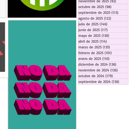
noviembre de 2025
(92)
92 entr
octubre de 2025
(98)
98 entrada
septiembre de 2025
(113)
113 en
agosto de 2025
(122)
122 entrad
julio de 2025
(146)
146 entradas
junio de 2025
(117)
117 entradas
mayo de 2025
(130)
130 entrada
abril de 2025
(114)
114 entradas
marzo de 2025
(135)
135 entrada
febrero de 2025
(101)
101 entrad
enero de 2025
(110)
110 entrada
diciembre de 2024
(136)
136 ent
noviembre de 2024
(136)
136 en
octubre de 2024
(179)
179 entra
septiembre de 2024
(136)
136 e