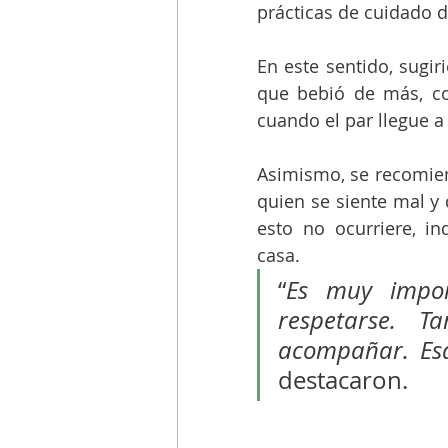
prácticas de cuidado du
En este sentido, sugi
que bebió de más, com
cuando el par llegue a
Asimismo, se recomien
quien se siente mal y 
esto no ocurriere, i
casa. 
“
Es muy impor
respetarse. T
acompañar. Esa
destacaron. 