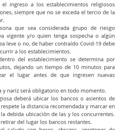
 el ingreso a los establecimientos religiosos 
iones, siempre que no se exceda el tercio de la 
r.
sona que sea considerada grupo de riesgo 
va vigente y/o quien tenga sospecha o algún 
ea leve o no, de haber contraído Covid-19 debe 
urrir a los establecimientos.
entro del establecimiento se determina por 
utos, dejando un tiempo de 10 minutos para 
izar el lugar antes de que ingresen nuevas 
a y nariz será obligatorio en todo momento.
igiosa deberá ubicar los bancos o asientos de 
 respete la distancia recomendada y marcar en 
la debida ubicación de las y los concurrentes. 
etirar del lugar los bancos restantes. 
 el saludo con besos, abrazos, apretones de 