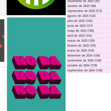
noviembre de 2025
(92)
92 entr
octubre de 2025
(98)
98 entrada
septiembre de 2025
(113)
113 en
agosto de 2025
(122)
122 entrad
julio de 2025
(146)
146 entradas
junio de 2025
(117)
117 entradas
mayo de 2025
(130)
130 entrada
abril de 2025
(114)
114 entradas
marzo de 2025
(135)
135 entrada
febrero de 2025
(101)
101 entrad
enero de 2025
(110)
110 entrada
diciembre de 2024
(136)
136 ent
noviembre de 2024
(136)
136 en
octubre de 2024
(179)
179 entra
septiembre de 2024
(136)
136 e