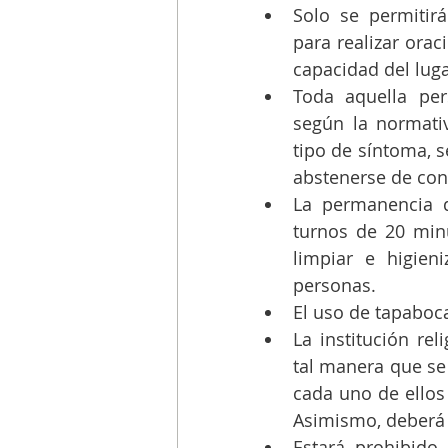
Solo se permitirá
para realizar orac
capacidad del luga
Toda aquella per
según la normati
tipo de síntoma, s
abstenerse de conc
La permanencia d
turnos de 20 min
limpiar e higien
personas.
El uso de tapaboc
La institución rel
tal manera que se
cada uno de ellos 
Asimismo, deberá r
Estará prohibido