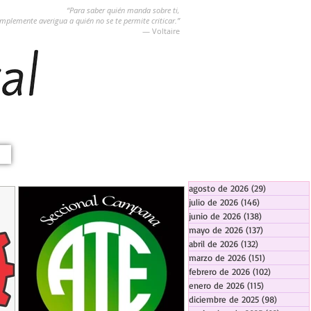
“Para saber quién manda sobre ti,
implemente averigua a quién no se te permite criticar.”
― Voltaire
agosto de 2026
(29)
29 entradas
julio de 2026
(146)
146 entradas
junio de 2026
(138)
138 entradas
mayo de 2026
(137)
137 entradas
abril de 2026
(132)
132 entradas
marzo de 2026
(151)
151 entrada
febrero de 2026
(102)
102 entra
enero de 2026
(115)
115 entradas
diciembre de 2025
(98)
98 entra