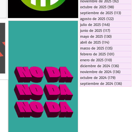
noviembre de 2025
(92)
92 entr
octubre de 2025
(98)
98 entrada
septiembre de 2025
(113)
113 en
agosto de 2025
(122)
122 entrad
julio de 2025
(146)
146 entradas
junio de 2025
(117)
117 entradas
mayo de 2025
(130)
130 entrada
abril de 2025
(114)
114 entradas
marzo de 2025
(135)
135 entrada
febrero de 2025
(101)
101 entrad
enero de 2025
(110)
110 entrada
diciembre de 2024
(136)
136 ent
noviembre de 2024
(136)
136 en
octubre de 2024
(179)
179 entra
septiembre de 2024
(136)
136 e