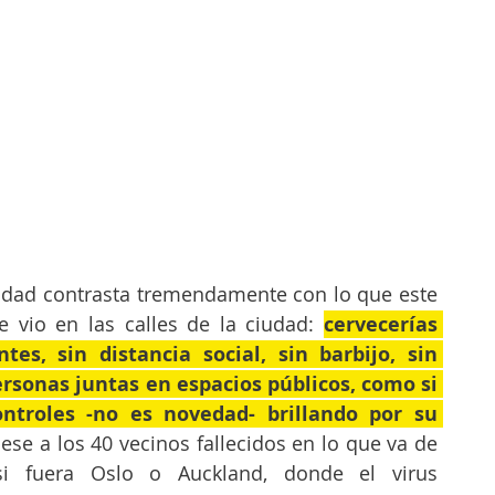
lidad contrasta tremendamente con lo que este 
 vio en las calles de la ciudad: 
cervecerías 
es, sin distancia social, sin barbijo, sin 
rsonas juntas en espacios públicos, como si 
ntroles -no es novedad- brillando por su 
se a los 40 vecinos fallecidos en lo que va de 
i fuera Oslo o Auckland, donde el virus 