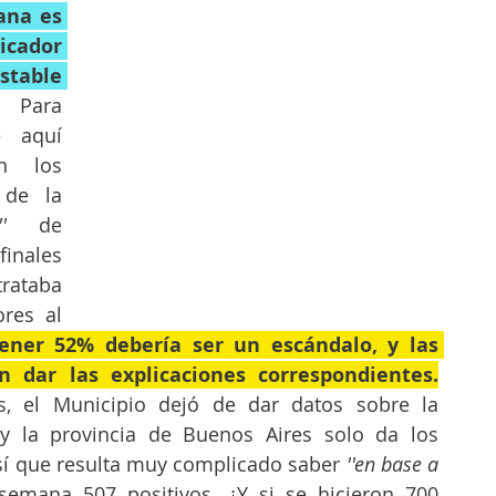
na es 
icador 
table 
 Para 
 aquí 
 los 
medios se hablaba de la 
'
 de 
nales 
rataba 
res al 
ner 52% debería ser un escándalo, y las 
n dar las explicaciones correspondientes.
, el Municipio dejó de dar datos sobre la 
 y la provincia de Buenos Aires solo da los 
sí que resulta muy complicado saber 
''en base a 
semana 507 positivos. ¿Y si se hicieron 700 