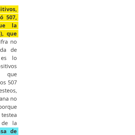
tivos, 
 507, 
e la 
), que 
fra no 
da de 
es lo 
tivos 
 que 
os 507 
teos, 
ana no 
orque 
estea 
de la 
asa de 