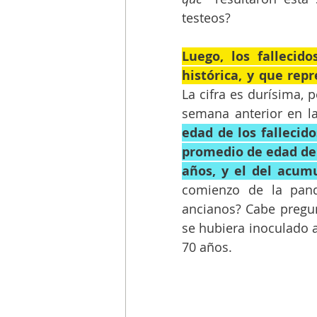
testeos? 
Luego, los fallecid
histórica, y que rep
La cifra es durísima, pe
semana anterior en l
edad de los fallecidos
promedio de edad de 
años, y el del acum
comienzo de la pand
ancianos? Cabe pregunt
se hubiera inoculado a
70 años.