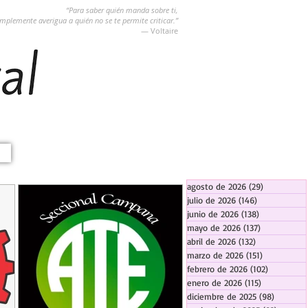
“Para saber quién manda sobre ti,
implemente averigua a quién no se te permite criticar.”
― Voltaire
agosto de 2026
(29)
29 entradas
julio de 2026
(146)
146 entradas
junio de 2026
(138)
138 entradas
mayo de 2026
(137)
137 entradas
abril de 2026
(132)
132 entradas
marzo de 2026
(151)
151 entrada
febrero de 2026
(102)
102 entra
enero de 2026
(115)
115 entradas
diciembre de 2025
(98)
98 entra