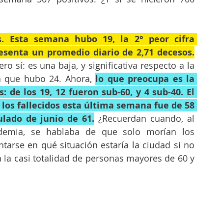
os. Esta semana hubo 19, la 2° peor cifra 
resenta un promedio diario de 2,71 decesos.
ro sí: es una baja, y significativa respecto a la 
a que hubo 24. Ahora, 
lo que preocupa es la 
: de los 19, 12 fueron sub-60, y 4 sub-40. El 
los fallecidos esta última semana fue de 58 
ulado de junio de 61.
 ¿Recuerdan cuando, al 
emia, se hablaba de que solo morían los 
arse en qué situación estaría la ciudad si no 
 la casi totalidad de personas mayores de 60 y 