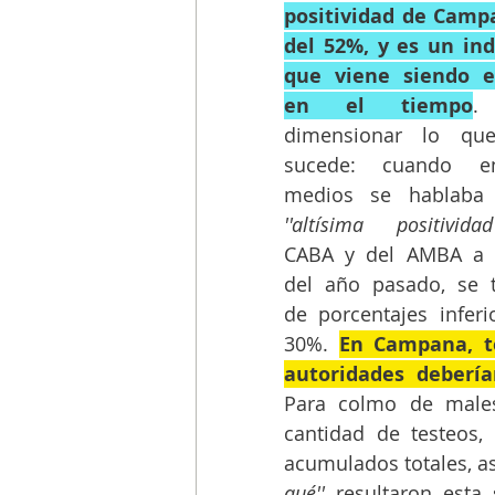
positividad de Campa
del 52%, y es un ind
que viene siendo es
en el tiempo
.
dimensionar lo que
sucede: cuando en
''altísima positividad'
CABA y del AMBA a fi
del año pasado, se t
de porcentajes inferio
30%. 
En Campana, te
autoridades debería
Para colmo de males
cantidad de testeos,
acumulados totales, a
qué''
 resultaron esta 