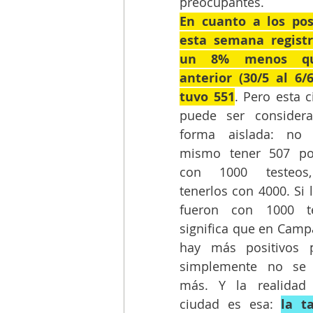
preocupantes.
En cuanto a los posi
esta semana registró
un 8% menos qu
anterior (30/5 al 6/6
tuvo 551
. Pero esta ci
puede ser considera
forma aislada: no 
mismo tener 507 posi
con 1000 testeos,
tenerlos con 4000. Si l
fueron con 1000 tes
significa que en Camp
hay más positivos p
simplemente no se t
más. Y la realidad 
ciudad es esa: 
la t