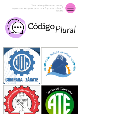
“Para saber quién manda sobre ti,
simplemente averigua a quién no se te permite criticar.”
― Voltaire