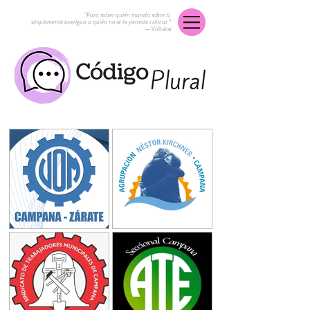
“Para saber quién manda sobre ti,
simplemente averigua a quién no se te permite criticar.”
― Voltaire