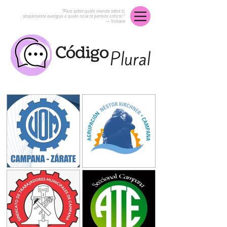
“Para saber quién manda sobre ti,
simplemente averigua a quién no se te permite criticar.”
― Voltaire