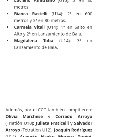
Luciano Amitriano
 (U16): 3º en 80 
metros.
Bianca Rastelli
 (U14): 2ª en 600 
metros y 3ª en 80 metros.
Carmela Vitali
 (U14): 1ª en Salto en 
Alto y 2ª en Lanzamiento de Bala.
Magdalena Toba
 (U14): 3ª en 
Lanzamiento de Bala.
Además, por el CCC también compitieron: 
Olivia Marchese 
y 
Corrado Arroyo
(Triatlón U10); 
Julieta Fraticelli
 y 
Salvador 
Arroyo
 (Tetratlon U12);
 Joaquín Rodríguez
(U14), 
Augusto Hanke
, 
Morena Donini,