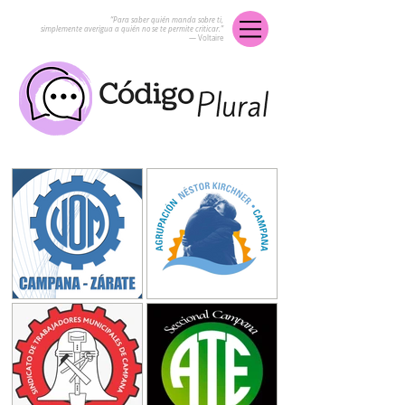
“Para saber quién manda sobre ti,
simplemente averigua a quién no se te permite criticar.”
― Voltaire