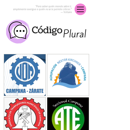
“Para saber quién manda sobre ti,
simplemente averigua a quién no se te permite criticar.”
― Voltaire