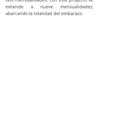
extiende a nueve mensualidades, 
abarcando la totalidad del embarazo.
“
Como parte del extenso 
acompañamiento, entre otras medidas, 
también está prevista la provisión 
pública y gratuita de insumos esenciales 
durante el embarazo y la primera 
infancia en especial, como por ejemplo 
medicamentos esenciales, vacunas, 
leche, alimentos para el crecimiento y 
desarrollo saludable en el embarazo y la 
niñez… la visión del presidente Alberto 
Fernández, a la que adhiero totalmente, 
es que el Estado debe estar presente en 