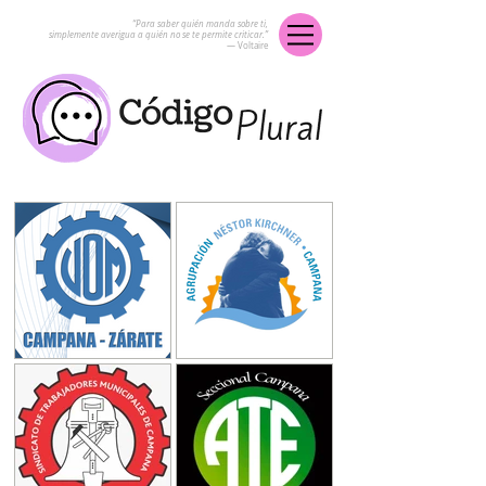
“Para saber quién manda sobre ti,
simplemente averigua a quién no se te permite criticar.”
― Voltaire