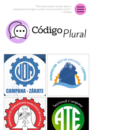
“Para saber quién manda sobre ti,
simplemente averigua a quién no se te permite criticar.”
― Voltaire