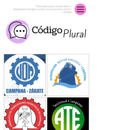
“Para saber quién manda sobre ti,
simplemente averigua a quién no se te permite criticar.”
― Voltaire