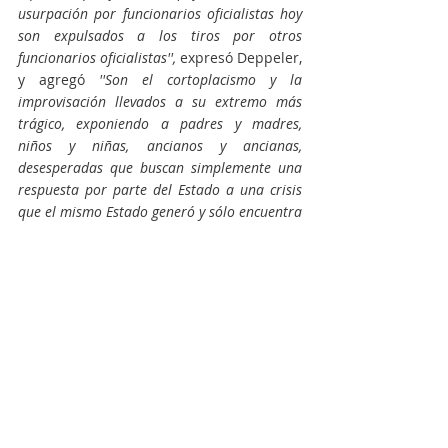
usurpación por funcionarios oficialistas hoy 
son expulsados a los tiros por otros 
funcionarios oficialistas'', 
expresó Deppeler, 
y agregó 
''Son el cortoplacismo y la 
improvisación llevados a su extremo más 
trágico, exponiendo a padres y madres, 
niños y niñas, ancianos y ancianas, 
desesperadas que buscan simplemente una 
respuesta por parte del Estado a una crisis 
que el mismo Estado generó y sólo encuentra 
balas de goma y gases lacrimógenos como 
respuesta, de trabajo genuino, tizas y 
jubilaciones dignas ni hablar''.
Como cierre, el joven abogado y político 
señaló que 
''la crisis en Guernica, la 
habitacional expuesta por la toma y la 
humanitaria desnudada por la represión, es, 
de principio a fin, consecuencia de años de 
gobiernos Pejotistas, hoy Frente de Todos, 