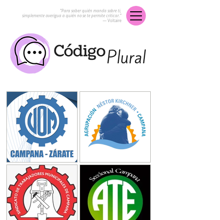
“Para saber quién manda sobre ti,
simplemente averigua a quién no se te permite criticar.”
― Voltaire