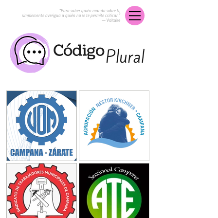
“Para saber quién manda sobre ti,
simplemente averigua a quién no se te permite criticar.”
― Voltaire